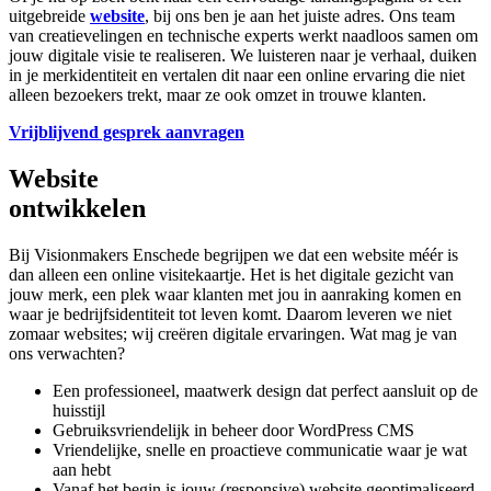
uitgebreide
website
, bij ons ben je aan het juiste adres. Ons team
van creatievelingen en technische experts werkt naadloos samen om
jouw digitale visie te realiseren. We luisteren naar je verhaal, duiken
in je merkidentiteit en vertalen dit naar een online ervaring die niet
alleen bezoekers trekt, maar ze ook omzet in trouwe klanten.
Vrijblijvend gesprek aanvragen
Website
ontwikkelen
Bij Visionmakers Enschede begrijpen we dat een website méér is
dan alleen een online visitekaartje. Het is het digitale gezicht van
jouw merk, een plek waar klanten met jou in aanraking komen en
waar je bedrijfsidentiteit tot leven komt. Daarom leveren we niet
zomaar websites; wij creëren digitale ervaringen. Wat mag je van
ons verwachten?
Een professioneel, maatwerk design dat perfect aansluit op de
huisstijl
Gebruiksvriendelijk in beheer door WordPress CMS
Vriendelijke, snelle en proactieve communicatie waar je wat
aan hebt
Vanaf het begin is jouw (responsive) website geoptimaliseerd